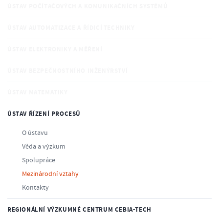
ÚSTAV POČÍTAČOVÝCH A KOMUNIKAČNÍCH SYSTÉMŮ
ÚSTAV AUTOMATIZACE A ŘÍDICÍ TECHNIKY
ÚSTAV ELEKTRONIKY A MĚŘENÍ
ÚSTAV BEZPEČNOSTNÍHO INŽENÝRSTVÍ
ÚSTAV MATEMATIKY
ÚSTAV ŘÍZENÍ PROCESŮ
O ústavu
Věda a výzkum
Spolupráce
Mezinárodní vztahy
Kontakty
REGIONÁLNÍ VÝZKUMNÉ CENTRUM CEBIA-TECH