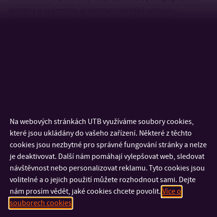
zejména o vzájemnou prezentaci výsledků výzkumu,
posuzování doktorských prací, spolupráci při řešení
konkrétních výzkumných problémů, společné publikace,
vzájemnou účast při řešení grantů, vytváření speciálních sekcí
na významných mezinárodních konferencích, přednášky pro
studenty doktorského a magisterského studia a některé další
činnosti.
Ze zahraničních (včetně slovenských) pracovišť a organizací
Na webových stránkách UTB využíváme soubory cookies,
lze uvést následující
které jsou ukládány do vašeho zařízení. Některé z těchto
cookies jsou nezbytné pro správné fungování stránky a nelze
Politecnico di Milano, Itálie
je deaktivovat. Další nám pomáhají vylepšovat web, sledovat
Ruhr-Universitat Bochum, Německo
návštěvnost nebo personalizovat reklamu. Tyto cookies jsou
University of Applied Sciences, Köln, Německo
volitelné a o jejich použití můžete rozhodnout sami. Dejte
University of Algarve, Institute of Engineering, Faro,
nám prosím vědět, jaké cookies chcete povolit.
Více o
Portugalsko
souborech cookies
University of Minho, School of Engineering, Guimaraes,