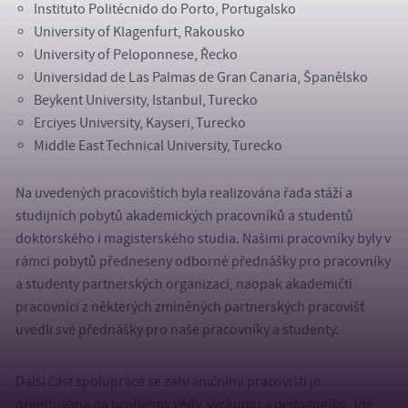
Instituto Politécnido do Porto, Portugalsko
University of Klagenfurt, Rakousko
University of Peloponnese, Řecko
Universidad de Las Palmas de Gran Canaria, Španělsko
Beykent University, Istanbul, Turecko
Erciyes University, Kayseri, Turecko
Middle East Technical University, Turecko
Na uvedených pracovištích byla realizována řada stáží a
studijních pobytů akademických pracovníků a studentů
doktorského i magisterského studia. Našimi pracovníky byly v
rámci pobytů předneseny odborné přednášky pro pracovníky
a studenty partnerských organizací, naopak akademičtí
pracovníci z některých zmíněných partnerských pracovišť
uvedli své přednášky pro naše pracovníky a studenty.
Další část spolupráce se zahraničními pracovišti je
orientována na problémy vědy, výzkumu a pedagogiky. Jde