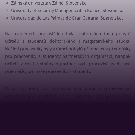
Žilinská univerzita v Žilině, Slovensko
University of Security Management in Kosice, Slovensko
Universidad de Las Palmas de Gran Canaria, Španelsko,
Na uvedených pracovištích byla realizována řada pobytů
učitelů a studentů doktorského i magisterského studia.
Našimi pracovníky byly v rámci pobytů předneseny přednášky
pro pracovníky a studenty partnerských organizací, naopak
učitelé z části zmíněných partnerských pracovišť uvedli své
přednášky pro naše pracovníky a studenty.
Další část spolupráce se zahraničními i domácími pracovišti je
orientována na problémy vědy, výzkumu a pedagogiky. Jde
zejména o vzájemnou prezentaci výsledků výzkumu,
posuzování doktorských prací, spolupráci při řešení
konkrétních výzkumných problémů, společné publikace,
vzájemnou účast při řešení grantů, vytváření speciálních sekcí
na významných mezinárodních konferencích, přednášky pro