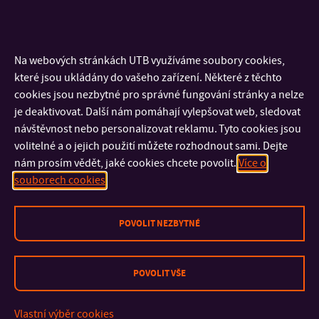
studenty doktorského a magisterského studia a některé další
činnosti.
Na webových stránkách UTB využíváme soubory cookies,
Ze zahraničních (včetně slovenských) pracovišť lze uvést
které jsou ukládány do vašeho zařízení. Některé z těchto
cookies jsou nezbytné pro správné fungování stránky a nelze
je deaktivovat. Další nám pomáhají vylepšovat web, sledovat
Joint Research Centre – The European Commission´s in-
návštěvnost nebo personalizovat reklamu. Tyto cookies jsou
house Science Service, EU
volitelné a o jejich použití můžete rozhodnout sami. Dejte
European Reference Network for Critical Infrastructure
nám prosím vědět, jaké cookies chcete povolit.
Více o
Protection (ERNCIP), EU
souborech cookies
Critical Infrastructure Warning Information Network
(CIWIN), EU
Ministerstvo vnútra SR, Slovensko
POVOLIT NEZBYTNÉ
Ministerstvo dopravy, výstavby a regionálneho rozvoja SR,
SR
POVOLIT VŠE
The City University of New York, USA
Žilinská univerzita v Žilině, Slovensko
University of Security Management in Kosice, Slovensko
Vlastní výběr cookies