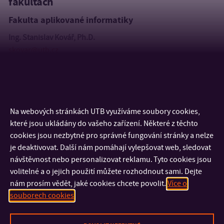
fakultách
Fakulta aplikované informatiky
Ing. Stanislav Kovář, Ph.D.
skovar@utb.cz
Klub absolventů UTB spadá do kompetence
Prorektorky pro
vnitřní a vnější vztahy
, e-mail
prorektor-vztahy@utb.cz
.
Na webových stránkách UTB využíváme soubory cookies,
které jsou ukládány do vašeho zařízení. Některé z těchto
cookies jsou nezbytné pro správné fungování stránky a nelze
je deaktivovat. Další nám pomáhají vylepšovat web, sledovat
návštěvnost nebo personalizovat reklamu. Tyto cookies jsou
volitelné a o jejich použití můžete rozhodnout sami. Dejte
nám prosím vědět, jaké cookies chcete povolit.
Více o
souborech cookies
KONTAKT