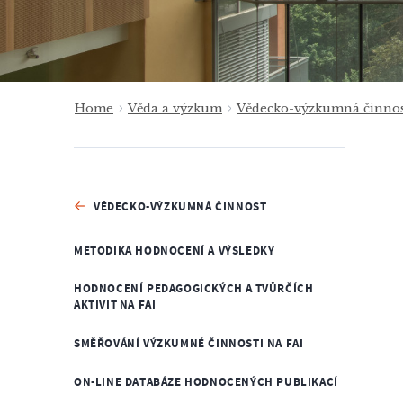
Home
Věda a výzkum
Vědecko-výzkumná činnos
VĚDECKO-VÝZKUMNÁ ČINNOST
METODIKA HODNOCENÍ A VÝSLEDKY
HODNOCENÍ PEDAGOGICKÝCH A TVŮRČÍCH
AKTIVIT NA FAI
SMĚŘOVÁNÍ VÝZKUMNÉ ČINNOSTI NA FAI
ON-LINE DATABÁZE HODNOCENÝCH PUBLIKACÍ