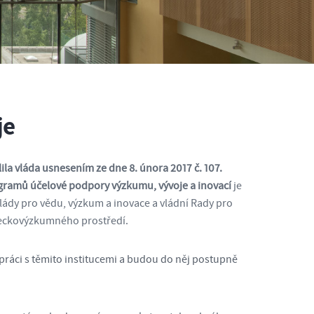
je
a vláda usnesením ze dne 8. února 2017 č. 107.
ramů účelové podpory výzkumu, vývoje a inovací
je
ády pro vědu, výzkum a inovace a vládní Rady pro
ědeckovýzkumného prostředí.
ráci s těmito institucemi a budou do něj postupně