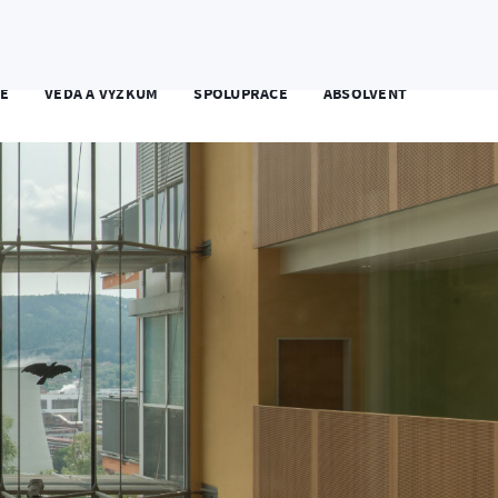
tudent FAI
Zaměstnanec
Kontakty
EN
TĚ
VĚDA A VÝZKUM
SPOLUPRÁCE
ABSOLVENT