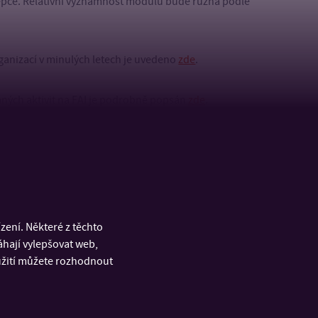
cepce. Relativní významnost modulů bude různá podle
anizací v minulých letech je uvedeno
zde
.
ých aktivit na FAI je podrobně popsán
zde
.
ení. Některé z těchto
áhají vylepšovat web,
oužití můžete rozhodnout