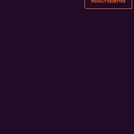
POVOLIT NEZBYTNÉ
KONTAKT
Univerzita Tomáše Bati ve
Zlíně
Fakulta aplikované
informatiky
Nad Stráněmi 4511
760 05 Zlín
Česká republika