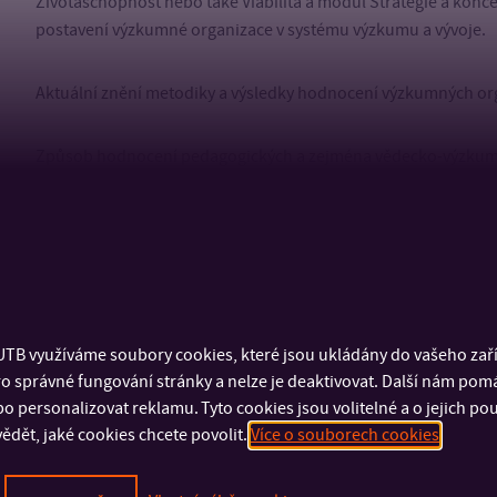
Životaschopnost nebo také Viabilita a modul Strategie a kon
postavení výzkumné organizace v systému výzkumu a vývoje.
Aktuální znění metodiky a výsledky hodnocení výzkumných org
Způsob hodnocení pedagogických a zejména vědecko-výzkumn
TB využíváme soubory cookies, které jsou ukládány do vašeho zaříz
o správné fungování stránky a nelze je deaktivovat. Další nám pom
o personalizovat reklamu. Tyto cookies jsou volitelné a o jejich p
ědět, jaké cookies chcete povolit.
Více o souborech cookies