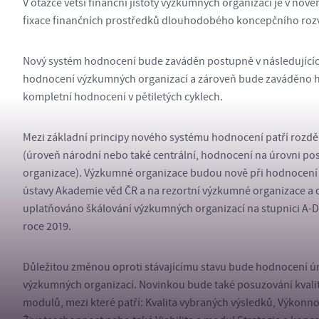
V otázce větší finanční jistoty výzkumných organizací je v n
fixace finančních prostředků dlouhodobého koncepčního rozvo
Nový systém hodnocení bude zaváděn postupně v následujících
hodnocení výzkumných organizací a zároveň bude zaváděno 
kompletní hodnocení v pětiletých cyklech.
Mezi základní principy nového systému hodnocení patří rozděl
(úroveň národní nebo také centrální, hodnocení na úrovni po
organizace). Výzkumné organizace budou nově při hodnocení d
ústavy Akademie věd ČR a na rezortní výzkumné organizace a
uplatňováno škálování výzkumných organizací na stupnici A-
roce 2019.
Důležitou změnou oproti stávajícímu stavu bude hodnocení ú
výzkumných organizací. Novinkou bude také posuzování kvali
modulů, mezi které patří: Kvalita vybraných výsledků, Výkon