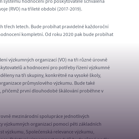
ovém systému hodnocení pro poskytovatele schválena
je (RVO) na tříleté období (2017-2019).
 třech letech. Bude probíhat pravidelné každoroční
hodnocení kompletní. Od roku 2020 pak bude probíhat
ení výzkumných organizací (VO) na tři různé úrovně
skytovatelů a hodnocení pro potřeby řízení výzkumné
ěleny na tři skupiny, konkrétně na vysoké školy,
 organizace průmyslového výzkumu. Bude také
D, přičemž první dlouhodobé škálování proběhne v
rovně mezinárodní spolupráce jednotlivých
ty výzkumných organizací pomocí pěti základních
nost výzkumu, Společenská relevance výzkumu,