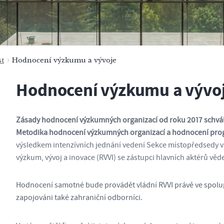
t
Hodnocení výzkumu a vývoje
Hodnocení výzkumu a vývo
Zásady hodnocení výzkumných organizací od roku 2017 schválil
Metodika hodnocení výzkumných organizací a hodnocení prog
výsledkem intenzívních jednání vedení Sekce místopředsedy vl
výzkum, vývoj a inovace (RVVI) se zástupci hlavních aktérů v
Hodnocení samotné bude provádět vládní RVVI právě ve spolup
zapojováni také zahraniční odborníci.