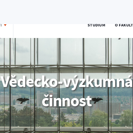
E-přihláška
Portál IS/STAG
Moodle
Office 365
S
STUDIUM
O FAKUL
TI
Vědecko-výzkumná
činnost