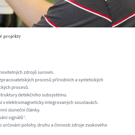
é projekty
novitelných zdrojů surovin.
 zpracovatelských procesů přírodních a syntetických
ických procesů.
struktury detekčního subsystému.
í v elektromagneticky integrovaných soustavách.
nní sluneční články.
ání signálů”.
o určování polohy, druhu a činnosti zdroje zvukového