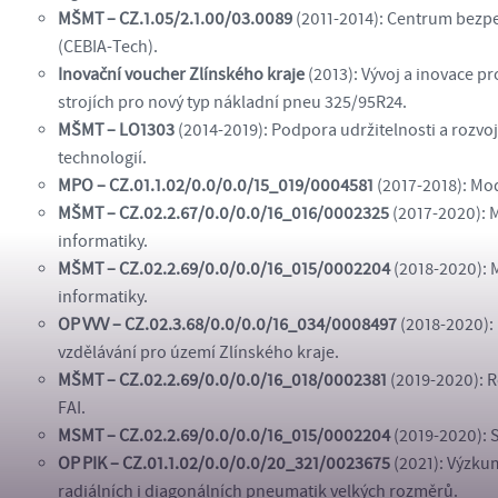
MŠMT – CZ.1.05/2.1.00/03.0089
(2011-2014): Centrum bezpe
(CEBIA-Tech).
Inovační voucher Zlínského kraje
(2013): Vývoj a inovace p
strojích pro nový typ nákladní pneu 325/95R24.
MŠMT – LO1303
(2014-2019): Podpora udržitelnosti a rozvo
technologií.
MPO – CZ.01.1.02/0.0/0.0/15_019/0004581
(2017-2018): Mo
MŠMT – CZ.02.2.67/0.0/0.0/16_016/0002325
(2017-2020): M
informatiky.
MŠMT – CZ.02.2.69/0.0/0.0/16_015/0002204
(2018-2020): 
informatiky.
OP VVV – CZ.02.3.68/0.0/0.0/16_034/0008497
(2018-2020):
vzdělávání pro území Zlínského kraje.
MŠMT – CZ.02.2.69/0.0/0.0/16_018/0002381
(2019-2020): 
FAI.
MSMT – CZ.02.2.69/0.0/0.0/16_015/0002204
(2019-2020): S
OP PIK – CZ.01.1.02/0.0/0.0/20_321/0023675
(2021): Výzku
radiálních i diagonálních pneumatik velkých rozměrů.