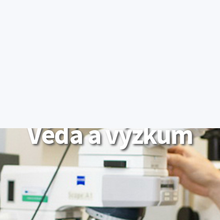
E-přihláška
Portál IS/STAG
Moodle
Office 365
S
STUDIUM
O FAKUL
TI
Věda a výzkum