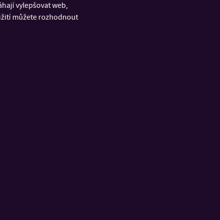
áhají vylepšovat web,
oužití můžete rozhodnout
RYCHLÉ ODKAZY