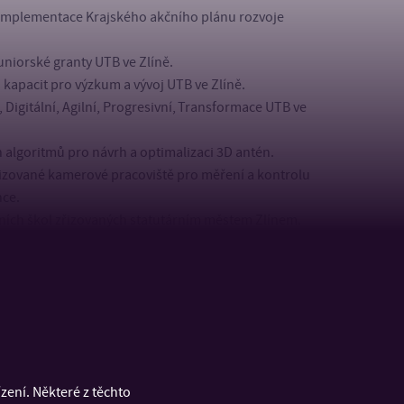
 Implementace Krajského akčního plánu rozvoje
uniorské granty UTB ve Zlíně.
 kapacit pro výzkum a vývoj UTB ve Zlíně.
Digitální, Agilní, Progresivní, Transformace UTB ve
h algoritmů pro návrh a optimalizaci 3D antén.
izované kamerové pracoviště pro měření a kontrolu
nce.
dních škol zřizovaných statutárním městem Zlínem.
i nebo zodpovědnými řešiteli za skupinu byli
 pracovníci ústavu.
ení. Některé z těchto