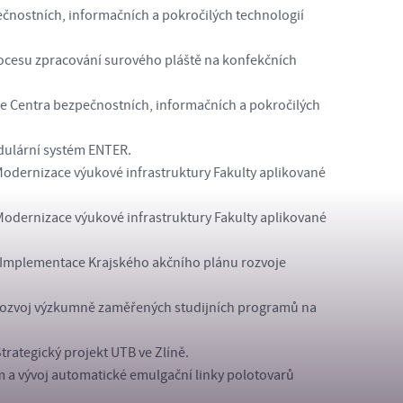
čnostních, informačních a pokročilých technologií
rocesu zpracování surového pláště na konfekčních
je Centra bezpečnostních, informačních a pokročilých
dulární systém ENTER.
odernizace výukové infrastruktury Fakulty aplikované
Modernizace výukové infrastruktury Fakulty aplikované
 Implementace Krajského akčního plánu rozvoje
Rozvoj výzkumně zaměřených studijních programů na
trategický projekt UTB ve Zlíně.
m a vývoj automatické emulgační linky polotovarů