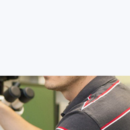
tudent FAI
Zaměstnanec
Kontakty
EN
TĚ
VĚDA A VÝZKUM
SPOLUPRÁCE
ABSOLVENT