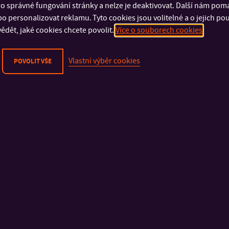
o správné fungování stránky a nelze je deaktivovat. Další nám pom
o personalizovat reklamu. Tyto cookies jsou volitelné a o jejich p
ědět, jaké cookies chcete povolit.
Více o souborech cookies
Vlastní výběr cookies
POVOLIT VŠE
DŮLEŽITÉ INFORMACE
FAKULTY A SOUČÁSTI