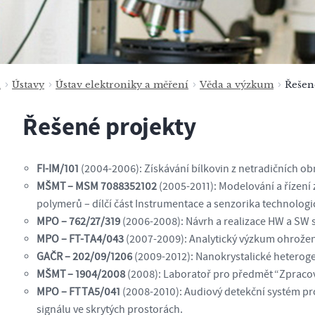
a
Ústavy
Ústav elektroniky a měření
Věda a výzkum
Řešen
Řešené projekty
FI-IM/101
(2004-2006): Získávání bílkovin z netradičních ob
MŠMT – MSM 7088352102
(2005-2011): Modelování a řízení
polymerů – dílčí část Instrumentace a senzorika technolog
MPO – 762/27/319
(2006-2008): Návrh a realizace HW a SW 
MPO – FT-TA4/043
(2007-2009): Analytický výzkum ohrožen
GAČR – 202/09/1206
(2009-2012): Nanokrystalické heteroge
MŠMT – 1904/2008
(2008): Laboratoř pro předmět “Zpracov
MPO – FT TA5/041
(2008-2010): Audiový detekční systém pr
signálu ve skrytých prostorách.