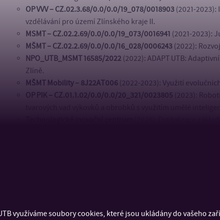
OP VVV – CZ.02.3.68/0.0/0.0/19_078/0018903
(2021-2023):
vzdělávání pro území Zlínského kraje II.
MSMT – CZ.02.2.69/0.0/0.0/19_073/0016941
(2021-2023): J
MŠMT – CZ.02.2.69/0.0/0.0/16_028/0006243
(2022): Rozvoj
NPO_UTB_MSMT 16585/2022
(2022): ADAPT UTB: Adaptivní, 
Zlíně.
MŠMT Mobility – 8J22AT006
(2022-2023): Využití evolučníc
OP PIK – CZ.01.1.02/0.0/0.0/20_321/0023805
(2023): Robot
tvarových vad výkovků a obrobků s využitím umělé intelige
Technologické inovační centrum
(2024): Digitalizace zákla
Uvedený přehled uvádí pouze projekty, jejichž hlavními řešitel
pracovníci ústavu a jako spoluřešitelé se na nich podíleli další
TB využíváme soubory cookies, které jsou ukládány do vašeho zaříz