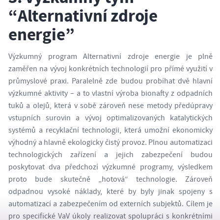
“Alternativní zdroje
energie”
Výzkumný program Alternativní zdroje energie je plně
zaměřen na vývoj konkrétních technologií pro přímé využití v
průmyslové praxi. Paralelně zde budou probíhat dvě hlavní
výzkumné aktivity – a to vlastní výroba bionafty z odpadních
tuků a olejů, která v sobě zároveň nese metody předúpravy
vstupních surovin a vývoj optimalizovaných katalytických
systémů a recyklační technologii, která umožní ekonomicky
výhodný a hlavně ekologicky čistý provoz. Plnou automatizaci
technologických zařízení a jejich zabezpečení budou
poskytovat dva předchozí výzkumné programy, výsledkem
proto bude skutečně „hotová“ technologie. Zároveň
odpadnou vysoké náklady, které by byly jinak spojeny s
automatizací a zabezpečením od externích subjektů. Cílem je
pro specifické VaV úkoly realizovat spolupráci s konkrétními