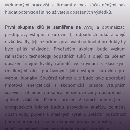
výzkumnými pracovišti a firmami a mezi zúčastněnými pak
hledat potencionálního uživatele dosažených výsledků.
První skupina cílů je zaměřena na
vývoj a optimalizaci
předúpravy vstupních surovin, tj. odpadních tuků a olejů
nízké kvality, jejichž přímé zpracování na finální produkty by
bylo příliš nákladné. Prvořadým úkolem bude výzkum
rafinačních technologií odpadních tuků a olejů za účelem
dosažení stejné kvality rafinátů ve srovnání s klasickými
rostlinnými oleji používanými jako vstupní surovina pro
výrobu bionafty. Součástí tohoto cíle bude také podrobná
hmotová, energetická a ekonomická bilance vstupních
surovin s ohledem na současné světové ceny, dostupnost a
způsob získávání těchto surovin. V rámci hmotových a
energetických bilancí budou provedeny analýzy, zejména
obsah vody, popela a mastných kyselin. Zvláštní pozornost
bude věnována přesnému stanovení obsahu dusíku, síry a
volných mastných kyselin v odpadních tucích a olejích.