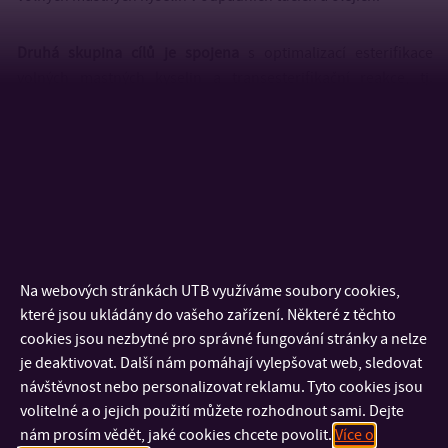
Druhá skupina cílů je spojena
s optimalizací esterifikace
volných mastných kyselin a transesterifikační reakce, tj.
klíčových reakcí ve výrobě bionafty. Je nutné vyvinout takový
esterifikačně-katalytický systém, aby bylo dosaženo co
nejvyšší konverze a zároveň zůstala zachována hlavní výhoda
nové technologie – ekonomická proveditelnost a ekologická
čistota. Tomu bude předcházet v první řadě průzkum trhu
potenciálních organických katalyzátorů z hlediska
dostupnosti, ceny, logistiky a jejich účinku v klíčových reakcích
podloženém předběžnými laboratorními testy. Na základě
Na webových stránkách UTB využíváme soubory cookies,
výsledků experimentálních měření kinetiky transesterifikační
které jsou ukládány do vašeho zařízení. Některé z těchto
reakce bude předložen matematický model transesterifikace
cookies jsou nezbytné pro správné fungování stránky a nelze
a provedena optimalizace procesu umožňující jeho efektivní
je deaktivovat. Další nám pomáhají vylepšovat web, sledovat
převedení do průmyslové praxe. Rovněž bude vypracován
návštěvnost nebo personalizovat reklamu. Tyto cookies jsou
dokument shrnující komplexní vlastnosti bionafty získané
volitelné a o jejich použití můžete rozhodnout sami. Dejte
pomocí vyvinuté technologie a bude provedeno jejich
nám prosím vědět, jaké cookies chcete povolit.
Více o