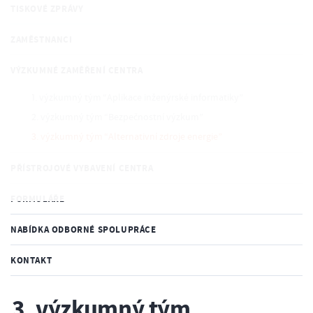
TISKOVÉ ZPRÁVY
ZAMĚSTNANCI
VÝZKUMNÉ ZAMĚŘENÍ CENTRA
1. výzkumný tým “Aplikace inženýrské informatiky”
2. výzkumný tým “Bezpečnostní výzkum”
3. výzkumný tým “Alternativní zdroje energie”
PŘÍSTROJOVÉ VYBAVENÍ CENTRA
FORMULÁŘE
NABÍDKA ODBORNÉ SPOLUPRÁCE
KONTAKT
3. výzkumný tým