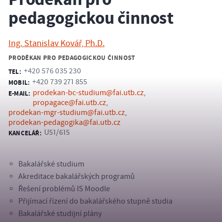
Proděkan pro
pedagogickou činnost
Ing. Stanislav Kovář, Ph.D.
PRODĚKAN PRO PEDAGOGICKOU ČINNOST
+420 576 035 230
TEL:
+420 739 271 855
MOBIL:
prodekan-bc-studium@fai.utb.cz
,
E-MAIL:
propagace@fai.utb.cz
,
prodekan-mgr-studium@fai.utb.cz
,
prodekan-pedagogika@fai.utb.cz
U51/615
KANCELÁŘ:
Bakalářské studium
Akreditace bakalářských programů
Řešení problémů IS Moodle
Přijímací řízení do bakalářského stupně studia
Bakalářské studijní plány