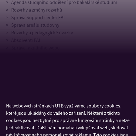
Agenda studijního oddělení pro bakalářské studium
Rozvrhy a změny rozvrhů
Správa Support center FAI
Správa areálu studovny
Rozvrhy a pedagogické úvazky
Absolventi FAI
Správa fakultního webu
Propagační aktivity
Tvorba Výroční zprávy FAI
Magisterské studium
Akreditace magisterských programů
Přijímací řízení do magisterského stupně studia
Aktualizace studijních plánů magisterských studijních
Na webových stránkách UTB využíváme soubory cookies,
programů
které jsou ukládány do vašeho zařízení. Některé z těchto
Agenda studijního oddělení pro magisterské studium
cookies jsou nezbytné pro správné fungování stránky a nelze
Příprava směrnic a rozhodnutí děkana
je deaktivovat. Další nám pomáhají vylepšovat web, sledovat
Podklady pro vědeckou radu a senát
návštěvnost nebo personalizovat reklamu. Tyto cookies jsou