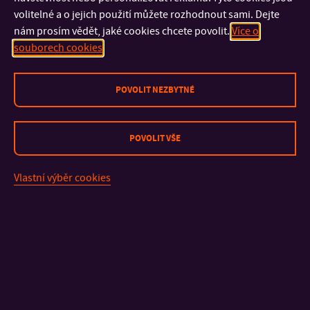
Stipendijní komise
volitelné a o jejich použití můžete rozhodnout sami. Dejte
Poplatky za studium
nám prosím vědět, jaké cookies chcete povolit.
Více o
Q-RAM
souborech cookies
Hodnocení kvality výuky FAI
Posouzení předchozího zahraničního vzdělání
POVOLIT NEZBYTNÉ
Mezifakultní výuka
Řešení problémů IS STAG
Změny výuky
POVOLIT VŠE
Vlastní výběr cookies
KONTAKT