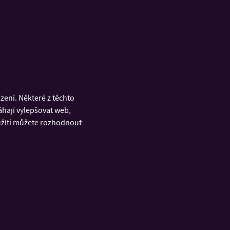
ení. Některé z těchto
áhají vylepšovat web,
oužití můžete rozhodnout