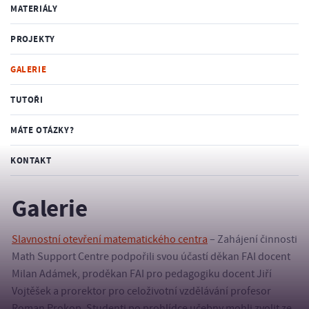
MATERIÁLY
PROJEKTY
GALERIE
TUTOŘI
MÁTE OTÁZKY?
KONTAKT
Galerie
Slavnostní otevření matematického centra
– Zahájení činnosti
Math Support Centre podpořili svou účastí děkan FAI docent
Milan Adámek, proděkan FAI pro pedagogiku docent Jiří
Vojtěšek a prorektor pro celoživotní vzdělávání profesor
Roman Prokop. Studenti po prohlídce učebny mohli zvolit ze