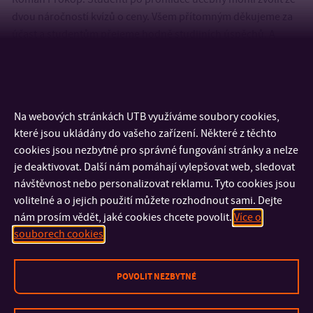
dvou náročností kvízů o ceny. Všem přítomným děkujeme za
účast a studentům přejeme hodně studijních úspěchů. A
kdybyste potřebovali konzultovat matematiku, víte, kde nás
najdete.
Na webových stránkách UTB využíváme soubory cookies,
které jsou ukládány do vašeho zařízení. Některé z těchto
cookies jsou nezbytné pro správné fungování stránky a nelze
je deaktivovat. Další nám pomáhají vylepšovat web, sledovat
návštěvnost nebo personalizovat reklamu. Tyto cookies jsou
volitelné a o jejich použití můžete rozhodnout sami. Dejte
nám prosím vědět, jaké cookies chcete povolit.
Více o
souborech cookies
KONTAKT
POVOLIT NEZBYTNÉ
DŮLEŽITÉ INFORMACE