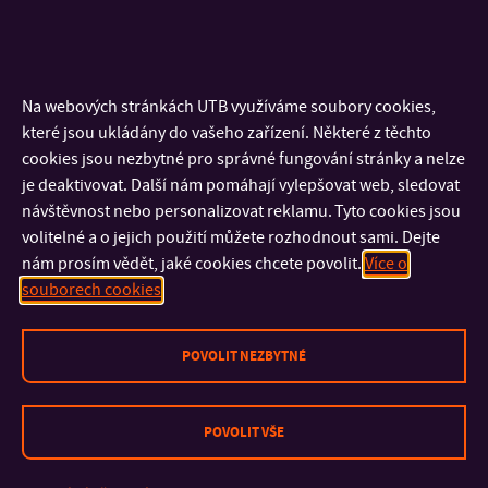
těhotenství, porodu či rodičovství
Příloha č. 1 –
Formulář – Žádost o uznanou dobu rodičovství
Na webových stránkách UTB využíváme soubory cookies,
které jsou ukládány do vašeho zařízení. Některé z těchto
Formuláře pro studenty doktorského studia naleznete
zde
.
cookies jsou nezbytné pro správné fungování stránky a nelze
je deaktivovat. Další nám pomáhají vylepšovat web, sledovat
Pro anglicky hovořící studenty
návštěvnost nebo personalizovat reklamu. Tyto cookies jsou
Certificate of Study
.
volitelné a o jejich použití můžete rozhodnout sami. Dejte
General Request – English version
and PDF
here
.
nám prosím vědět, jaké cookies chcete povolit.
Více o
souborech cookies
POVOLIT NEZBYTNÉ
POVOLIT VŠE