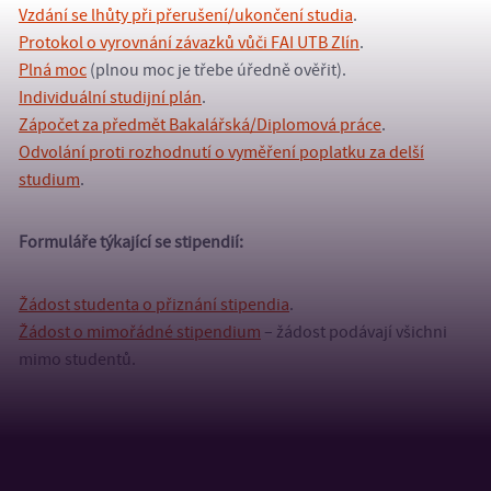
Vzdání se lhůty při přerušení/ukončení studia
.
Protokol o vyrovnání závazků vůči FAI UTB Zlín
.
Plná moc
(plnou moc je třebe úředně ověřit).
Individuální studijní plán
.
Zápočet za předmět Bakalářská/Diplomová práce
.
Odvolání proti rozhodnutí o vyměření poplatku za delší
studium
.
Formuláře týkající se stipendií:
Žádost studenta o přiznání stipendia
.
Žádost o mimořádné stipendium
– žádost podávají všichni
mimo studentů.
Směrnice rektora č. 5/2014 ve znění Dodatku č. 1
– Pravidla
postupu při tvorbě opatření pro studium na UTB v případě