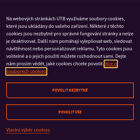
DŮLEŽITÉ INFORMACE
Na webových stránkách UTB využíváme soubory cookies,
které jsou ukládány do vašeho zařízení. Některé z těchto
cookies jsou nezbytné pro správné fungování stránky a nelze
FAKULTY A SOUČÁSTI
je deaktivovat. Další nám pomáhají vylepšovat web, sledovat
návštěvnost nebo personalizovat reklamu. Tyto cookies jsou
RYCHLÉ ODKAZY
volitelné a o jejich použití můžete rozhodnout sami. Dejte
nám prosím vědět, jaké cookies chcete povolit.
Více o
souborech cookies
POVOLIT NEZBYTNÉ
Mapa stránek
© 2026 Univerzita Tomáše Bati ve Zlíně
POVOLIT VŠE
Vlastní výběr cookies