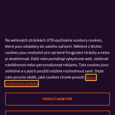
komunikačních systémů, docentka
2008-2010: Univerzita Tomáše Bati ve Zlíně, Fakulta
aplikované informatiky, Ústav aplikované informatiky,
docentka
2006–2007: Univerzita Tomáše Bati ve Zlíně, Fakulta
Na webových stránkách UTB využíváme soubory cookies,
aplikované informatiky, Ústav aplikované informatiky,
které jsou ukládány do vašeho zařízení. Některé z těchto
odborná asistentka
cookies jsou nezbytné pro správné fungování stránky a nelze
2001–2005: Univerzita Tomáše Bati ve Zlíně, Fakulta
je deaktivovat. Další nám pomáhají vylepšovat web, sledovat
návštěvnost nebo personalizovat reklamu. Tyto cookies jsou
technologická, Institut informačních technologií, Kabinet
volitelné a o jejich použití můžete rozhodnout sami. Dejte
aplikované informatiky, odborná asistentka
nám prosím vědět, jaké cookies chcete povolit.
Více o
1995–2001: Vysoké učení technické v Brně, Fakulta
souborech cookies
technologická, Katedra automatizace a řídicí techniky,
odborná asistentka
POVOLIT NEZBYTNÉ
1994–1995: Datalock a.s. Bratislava, programátor-analytik
databázových systémů