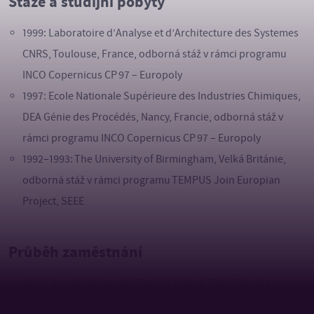
Stáže a studijní pobyty
1999: Laboratoire d’Analyse et d’Architecture des Systemes
CNRS, Toulouse, France, odborná stáž v rámci programu
INCO Copernicus CP 97 – Europoly
1997: Ecole Nationale Supérieure des Industries Chimiques,
DEA Génie des Procédés, Nancy, Francie, odborná stáž v
rámci programu INCO Copernicus CP 97 – Europoly
1992–1993: The University of Birmingham, Velká Británie,
odborná stáž v rámci programu TEMPUS Join Europian
Project, SEEE
Průběh zaměstnání
2010- dosud: Univerzita Tomáše Bati ve Zlíně, Fakulta
aplikované informatiky, Ústav počítačových a