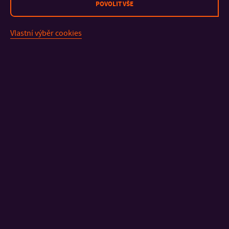
POVOLIT VŠE
1988–1994: Slovenská technická univerzita v Bratislave,
Chemickotechnologická fakulta, Katedra automatizácie,
Vlastní výběr cookies
asistentka
Členství v orgánech
Disciplinární komise FAI UTB ve Zlíně, členka
Rada studijních programů FAI UTB ve Zlíně, členka
Oborová rada doktorského studijního programu
Inženýrská informatika, FAI UTB ve Zlíně, členka
KONTAKT
DŮLEŽITÉ INFORMACE