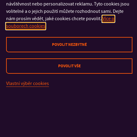
„Robot tak rozšiřuje možnosti univerzitní prezentace na
návštěvnost nebo personalizovat reklamu. Tyto cookies jsou
veletrzích, dnech otevřených dveří, konferencích, výstavách i
volitelné a o jejich použití můžete rozhodnout sami. Dejte
nám prosím vědět, jaké cookies chcete povolit.
Více o
reprezentačních akcích. Současně představuje inspiraci pro
souborech cookies
další interdisciplinární projekty na UTB,“
doplňuje děkan FAI
Jiří Vojtěšek.
POVOLIT NEZBYTNÉ
GALERIE
POVOLIT VŠE
Vlastní výběr cookies