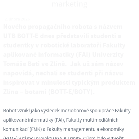
marketing
12. února 2026
Nového propagačního robota s názvem
UTB BOTT-E dnes představili studenti a
studentky v robotické laboratoři Fakulty
aplikované informatiky (FAI) Univerzity
Tomáše Bati ve Zlíně. Jak už sám název
napovídá, nechali se studenti při názvu
inspirovat v minulosti typickým produktem
Zlína – botami (BOTT-E/BOTY).
Robot vznikl jako výsledek mezioborové spolupráce Fakulty
aplikované informatiky (FAI), Fakulty multimediálních
komunikací (FMK) a Fakulty managementu a ekonomiky
(FaME) v rámci projektu IGA-K Trinity. Cílem bylo vytvořit