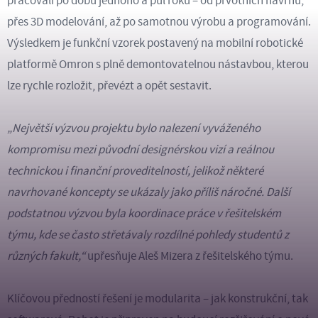
pracovali po dobu jednoho a půl roku – od prvotních návrhů,
přes 3D modelování, až po samotnou výrobu a programování.
Výsledkem je funkční vzorek postavený na mobilní robotické
platformě Omron s plně demontovatelnou nástavbou, kterou
lze rychle rozložit, převézt a opět sestavit.
„Největší výzvou projektu bylo nalezení vyváženého
kompromisu mezi původní designérskou vizí a reálnou
technickou i finanční proveditelností, jelikož některé
navrhované koncepty se ukázaly jako příliš náročné. Další
podstatnou výzvou byla koordinace práce v řešitelském
týmu, kde se často střetávaly rozdílné pohledy studentů z
různých fakult,“
upřesňuje Aleš Mizera z řešitelského týmu.
Klíčovou předností řešení je modularita – jak konstrukční, tak